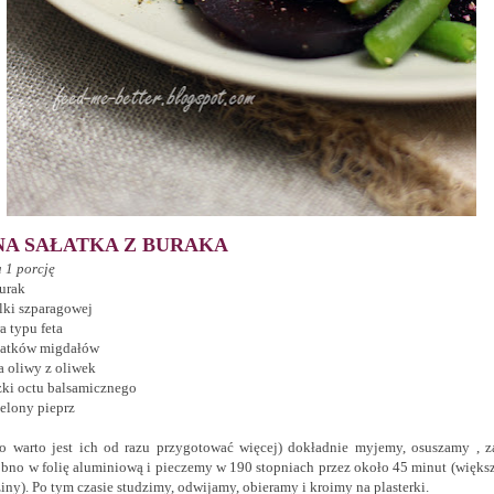
NA SAŁATKA Z BURAKA
a 1 porcję
burak
olki szparagowej
ra typu feta
łatków migdałów
a oliwy z oliwek
zki octu balsamicznego
elony pieprz
o warto jest ich od razu przygotować więcej) dokładnie myjemy, osuszamy , 
bno w folię aluminiową i pieczemy w 190 stopniach przez około 45 minut (większ
iny). Po tym czasie studzimy, odwijamy, obieramy i kroimy na plasterki.