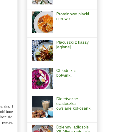
Proteinowe placki
serowe.
Placuszki z kaszy
jaglanej.
Chłodnik z
botwinki.
Dietetyczne
ciasteczka -
uraka. I
owsiane kokosanki.
woić inne
ospisie.
 porcję.
Dzienny jadłospis
XII /dieta redukcja