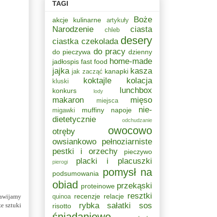
TAGI
Boże
akcje kulinarne
artykuły
Narodzenie
ciasta
chleb
desery
ciastka
czekolada
do pracy
do pieczywa
dzienny
home-made
jadłospis
fast food
jajka
kasza
kanapki
jak zacząć
koktajle
kolacja
kluski
lunchbox
konkurs
lody
makaron
mięso
miejsca
nie-
muffiny
napoje
migawki
dietetycznie
odchudzanie
owocowo
otręby
owsiankowo
pełnoziarniste
pestki i orzechy
pieczywo
placki i placuszki
pierogi
pomysł na
podsumowania
obiad
przekąski
proteinowe
resztki
recenzje
relacje
zawijamy
quinoa
rybka
sałatki
sos
e sztuki
risotto
śniadaniowo