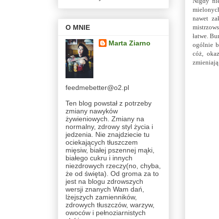
Nigdy ni
mielonych
nawet za
O MNIE
mistrzows
łatwe. Bu
Marta Ziarno
ogólnie b
cóż, oka
zmieniają
feedmebetter@o2.pl
Ten blog powstał z potrzeby
zmiany nawyków
żywieniowych. Zmiany na
normalny, zdrowy styl życia i
jedzenia. Nie znajdziecie tu
ociekających tłuszczem
mięsiw, białej pszennej mąki,
białego cukru i innych
niezdrowych rzeczy(no, chyba,
że od święta). Od groma za to
jest na blogu zdrowszych
wersji znanych Wam dań,
lżejszych zamienników,
zdrowych tłuszczów, warzyw,
owoców i pełnoziarnistych