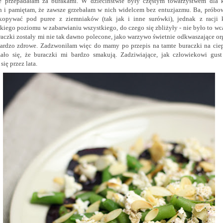
e przepadałam za burakami. W dzieciństwie były częstym towarzystwem dla 
 i pamiętam, że zawsze grzebałam w nich widelcem bez entuzjazmu. Ba, próbo
kopywać pod puree z ziemniaków (tak jak i inne surówki), jednak z racji 
kiego poziomu w zabarwianiu wszystkiego, do czego się zbliżyły - nie było to wca
raczki zostały mi nie tak dawno polecone, jako warzywo świetnie odkwaszające or
ardzo zdrowe. Zadzwoniłam więc do mamy po przepis na tamte buraczki na ciep
zało się, że buraczki mi bardzo smakują. Zadziwiające, jak człowiekowi gus
 się
przez lata.