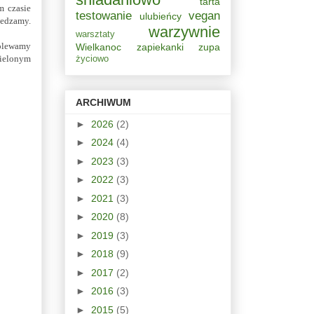
tarta
m czasie
testowanie
vegan
ulubieńcy
cedzamy.
warzywnie
warsztaty
Polewamy
Wielkanoc
zapiekanki
zupa
ielonym
życiowo
ARCHIWUM
►
2026
(2)
►
2024
(4)
►
2023
(3)
►
2022
(3)
►
2021
(3)
►
2020
(8)
►
2019
(3)
►
2018
(9)
►
2017
(2)
►
2016
(3)
►
2015
(5)