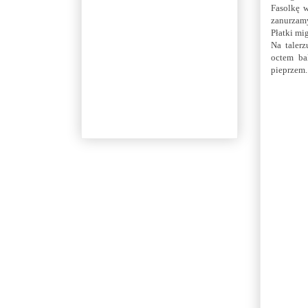
Fasolkę 
zanurzam
Płatki mi
Na talerz
octem ba
pieprzem.