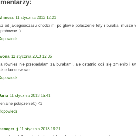
omentarzy:
whiness
11 stycznia 2013 12:21
juz od jakiegosiczasu chodzi mi po glowie polaczenie fety i buraka. musze
sprobowac :)
Odpowiedz
Iwona
11 stycznia 2013 12:35
Ja również nie przepadałam za burakami, ale ostatnio coś się zmieniło i u
takie konserwowe.
Odpowiedz
Daria
11 stycznia 2013 15:41
enialne połączenie!:) <3
Odpowiedz
eenager ;)
11 stycznia 2013 16:21