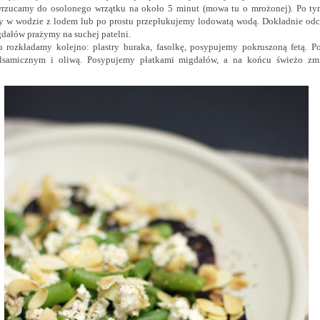
wrzucamy do osolonego wrzątku na około 5 minut (mowa tu o mrożonej). Po ty
y w wodzie z lodem lub po prostu przepłukujemy lodowatą wodą. Dokładnie od
gdałów prażymy na suchej patelni.
u rozkładamy kolejno: plastry buraka, fasolkę, posypujemy pokruszoną fetą. 
lsamicznym i oliwą. Posypujemy płatkami migdałów, a na końcu świeżo zm