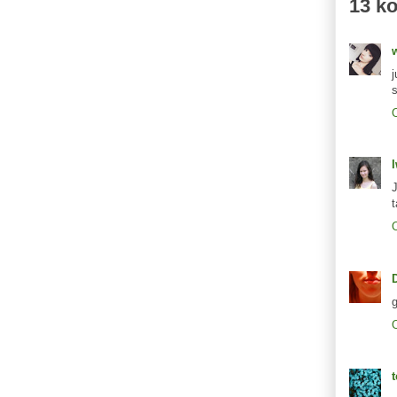
13 k
g
t