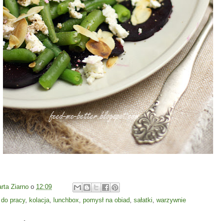
rta Ziarno
o
12:09
:
do pracy
,
kolacja
,
lunchbox
,
pomysł na obiad
,
sałatki
,
warzywnie