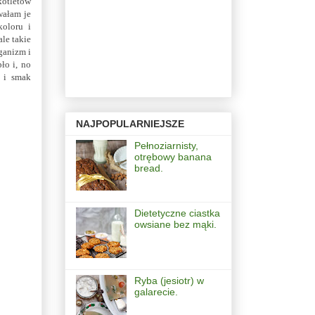
kotletów
wałam je
koloru i
le takie
ganizm i
ło i, no
t i smak
NAJPOPULARNIEJSZE
Pełnoziarnisty,
otrębowy banana
bread.
Dietetyczne ciastka
owsiane bez mąki.
Ryba (jesiotr) w
galarecie.