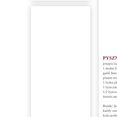
PYSZ
przepis n
1 średni 
garść fas
plaster se
1 łyżka p
1 łyżeczk
1/2 łyżec
świeżo mi
Buraki (b
każdy oso
koło godz