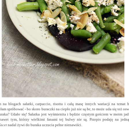
 na blogach sałatki, carpaccio, risotta i całą masę innych wariacji na temat b
łam spróbować - bo skoro buraczki na ciepło już nie są
be
, to może uda się też os
uraka? Udało się! Sałatka jest wyśmienita i będzie częstym gościem w moim jadł
nawet tym, którzy wielkimi fanami tej bulwy nie są.
Przepis podaję na jedną
acet
nadal żywi do buraka uczucia pełne nienawiści.