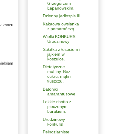
Grzegorzem
Łapanowskim.
Dzienny jadłospis III
Kakaowa owsianka
 w koncu
z pomarańczą.
Wielki KONKURS
Urodzinowy!
Sałatka z łososiem i
jajkiem w
koszulce.
wielbiam
Dietetyczne
muffiny. Bez
cukru, mąki i
tłuszczu.
Batoniki
amarantusowe.
Lekkie risotto z
pieczonym
burakiem.
Urodzinowy
konkurs!
Pełnoziarniste